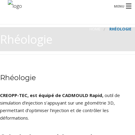
MENU
HOME
RHÉOLOGIE
ACCUEIL
Rhéologie
NOS DOMAINES D’ACTIVITÉS
NOS CLIENTS
B
NOS SOLUTIONS
Rhéologie
CONTACTEZ-NOUS
S
CREOPP-TEC, est équipé de
CADMOULD Rapid,
outil de
RECRUTEMENT
simulation d’injection s’appuyant sur une géométrie 3D,
p
FRANÇAIS
permettant d’optimiser l’injection et de contrôler les
déformations.
I
ENGLISH